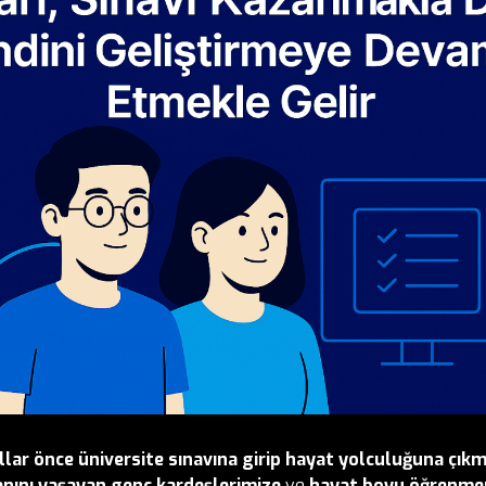
ıllar önce üniversite sınavına girip hayat yolculuğuna çıkm
anını yaşayan genç kardeşlerimize
ve
hayat boyu öğrenmen