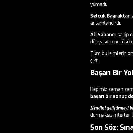
yılmadı.
Selçuk Bayraktar
,
anlamlandırdı.
Ali Sabancı
, sahip 
dünyasının öncüsü o
Tüm bu isimlerin orta
çıktı.
Başarı Bir Yo
Hepimiz zaman zaman
başarı bir sonuç değ
Kendini geliştirmeyi b
durmaksızın ilerler.
Son Söz: Sın