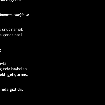
 inancın, emeğin ve
şunu unutmamak
 içeride nasıl
k
avla
luğunda kaybolan
ekli geliştirmiş,
mda gizlidir.