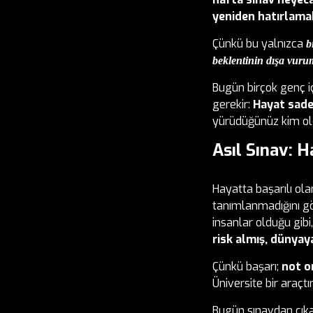
yeniden hatırlama
Çünkü bu yalnızca
b
beklentinin dışa vuru
Bugün birçok genç i
gerekir:
Hayat sade
yürüdüğünüz kim old
Asıl Sınav:
Hayatta başarılı ola
tanımlanmadığını gö
insanlar olduğu gib
risk almış, dünyay
Çünkü başarı;
not o
Üniversite bir araçtır
Bugün sınavdan çıka