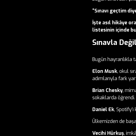
“Sınavı geçtim di
İşte asıl hikâye or
listesinin içinde b
Sınavla Deği
Bugün hayranlıkla ta
Elon Musk
, okul s
adımlarıyla fark yara
Brian Chesky
, mima
sokaklarda öğrendi.
Daniel Ek
, Spotify’
Ülkemizden de başar
Vecihi Hürkuş
, imk