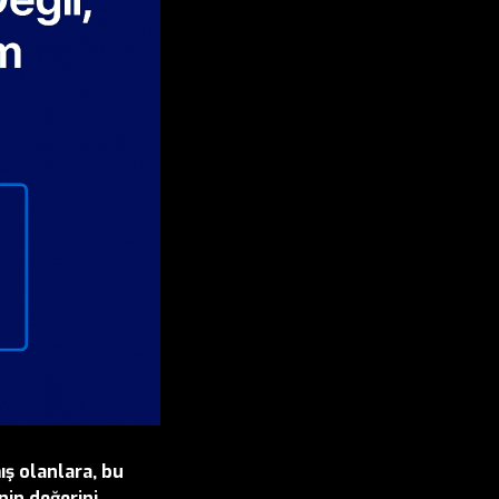
ış olanlara,
bu
in değerini