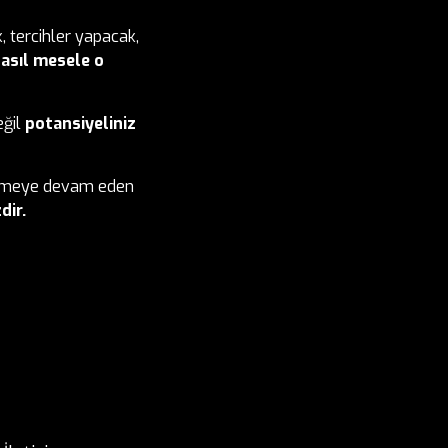
, tercihler yapacak,
a
asıl mesele o
eğil
potansiyeliniz
tirmeye devam eden
dir.