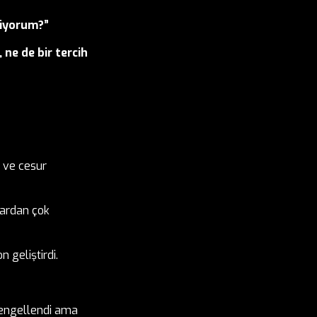
tiyorum?”
 ne de bir tercih
u ve cesur
lardan çok
n geliştirdi.
i, engellendi ama