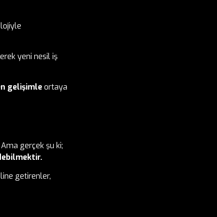
ojiyle
erek yeni nesil iş
n gelişimle
ortaya
 Ama gerçek şu ki;
ebilmektir.
line getirenler,