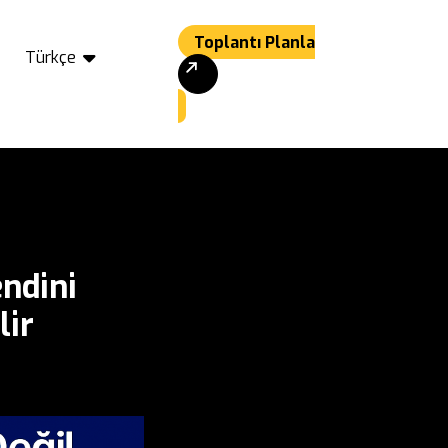
Toplantı Planla
Türkçe
endini
lir