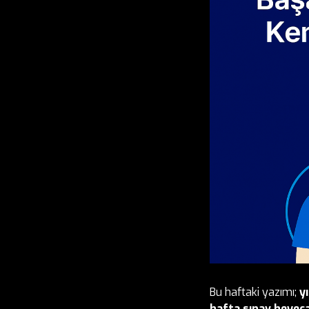
Bu haftaki yazımı;
y
hafta sınav heyec