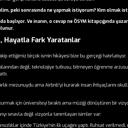
yelim, peki sonrasında ne yapmak istiyorum? Kim olmak is
ada başlıyor. Ve inanın, o cevap ne ÖSYM kitapçığında yazar,
ulunur.
l, Hayatla Fark Yaratanlar
kip ettiğimiz birçok ismin hikâyesi bize bu gerçeği hatırlatıyor.
ıralarından değil; teknolojiye tutkusu, bitmeyen öğrenme arzus
ttı.
rlık mezunuydu ama Airbnb’yi kurarak insan ihtiyaçlarını okul
ı kurmak için üniversiteyi bıraktı ama müziği dönüştüren bir vizyo
ıyı sınavla değil vizyonla tanımlayan isimler var:
ânsızlıklar içinde Türkiye’nin ilk uçağını yaptı. Ruhsat verilmed