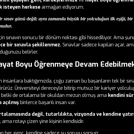
k isteyen herkese
armağan ediyorum.
ir sınav günü değil; aynı zamanda büyük bir yolculuğun ilk eşiği, bir
mudur.
çin sınavın sonucu bir dönüm noktası gibi hissediliyor. Ama 
ce bir sınavla şekillenmez.
Sınavlar sadece kapıları açar, ama
uğunuzu belirler.
 Hayat Boyu Öğrenmeye Devam Edebilme
n insanlara baktığımızda, çoğu zaman bu başarıların tek bir sın
rürüz. Üniversiteyi dereceyle bitirip mutsuz bir kariyer yolcu
i, belki de ortalama bir okuldan mezun olmuş ama
kendini sür
a açılmış
binlerce başarılı insan var.
rtalamasında değil, tutarlılıkta, vizyonda ve kendine yatırı
, ama rotayı çizen yine kişinin kendisidir.
n her genç, kendine sadece şu soruyu sorsun: