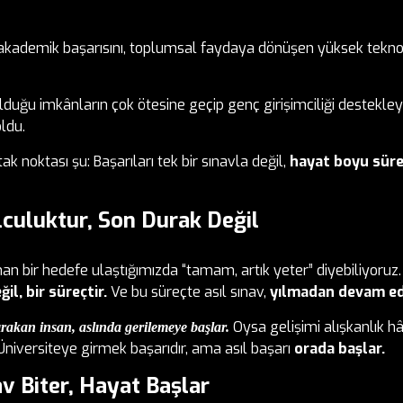
 akademik başarısını, toplumsal faydaya dönüşen yüksek teknol
olduğu imkânların çok ötesine geçip genç girişimciliği destekley
ldu.
k noktası şu: Başarıları tek bir sınavla değil,
hayat boyu süre
lculuktur, Son Durak Değil
 bir hedefe ulaştığımızda “tamam, artık yeter” diyebiliyoruz.
il, bir süreçtir.
Ve bu süreçte asıl sınav,
yılmadan devam ed
Oysa gelişimi alışkanlık hâ
ırakan insan, aslında gerilemeye başlar.
 Üniversiteye girmek başarıdır, ama asıl başarı
orada başlar.
av Biter, Hayat Başlar