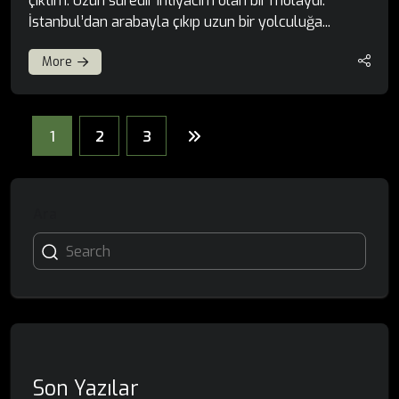
çıktım. Uzun süredir ihtiyacım olan bir molaydı.
İstanbul’dan arabayla çıkıp uzun bir yolculuğa...
More
1
2
3
Ara
Son Yazılar