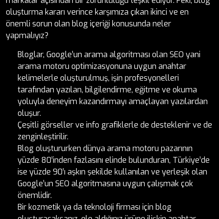
markalar açısından bir zorunluluğu teşkil ediyor. Peki, blog
oluşturma kararı verince karşımıza çıkan ikinci ve en
önemli sorun olan blog içeriği konusunda neler
yapmalıyız?
Bloglar, Google’un arama algoritması olan SEO yani
arama motoru optimizasyonuna uygun anahtar
kelimelerle oluşturulmuş, işin profesyonelleri
tarafından yazılan, bilgilendirme, eğitme ve okuma
yoluyla deneyim kazandırmayı amaçlayan yazılardan
oluşur.
Çeşitli görseller ve info grafiklerle de desteklenir ve de
zenginleştirilir.
Blog oluştururken dünya arama motoru pazarının
yüzde 80’inden fazlasını elinde bulunduran, Türkiye’de
ise yüzde 90’ı aşkın şekilde kullanılan ve yerleşik olan
Google’un SEO algoritmasına uygun çalışmak çok
önemlidir.
Bir kozmetik ya da teknoloji firması için blog
oluşturacaksanız, ele aldığınız ürüne ilişkin anahtar